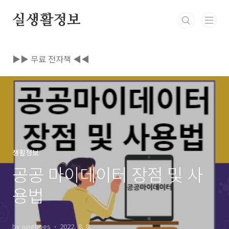
본문 바로가기
실생활정보
▶▶ 무료 전자책 ◀◀
생활정보
공공 마이데이터 장점 및 사
용법
by jungboes
2022. 8. 8.