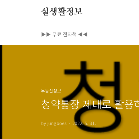
본문 바로가기
실생활정보
▶▶ 무료 전자책 ◀◀
부동산정보
청약통장 제대로 활용
by jungboes
2022. 5. 31.