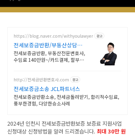
https://blog.naver.com/withyoulawyer
광고
전세보증금반환/부동산상담센
터 부동산전문변호사 직접상담
전세보증금반환, 부동산전문변호사,
수임료 140만원~/카드결제, 할부결
제
http://전세금반환변호사.com
광고
전세보증금소송 JCL파트너스
전세보증금반환소송, 전세금돌려받기, 합리적수임료,
풍부한경험, 다양한승소사례
2024년 인천시 전세보증금반환보증 보증료 지원사업
신청대상 신청방법을 알려 드리겠습니다.
최대 30만 원