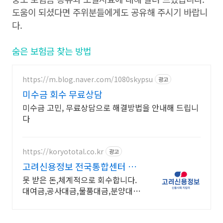
도움이 되셨다면 주위분들에게도 공유해 주시기 바랍니
다.
숨은 보험금 찾는 방법
https://m.blog.naver.com/1080skypsu
광고
미수금 회수 무료상담
미수금 고민, 무료상담으로 해결방법을 안내해 드립니
다
https://koryototal.co.kr
광고
고려신용정보 전국통합센터 전
지역 미수금 전문상담
못 받은 돈,체계적으로 회수합니다.
대여금,공사대금,물품대금,분양대
금,각종 미수금등 높은회수율! 채권
추심 재산조사 공사대금 물품대금