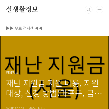
본문 바로가기
실생활정보
▶▶ 무료 전자책 ◀◀
경제정보
재난 지원금 지원 내용, 지원
대상, 신청 방법(마포구, 금천
구)
by jungboes
2022. 4. 19.