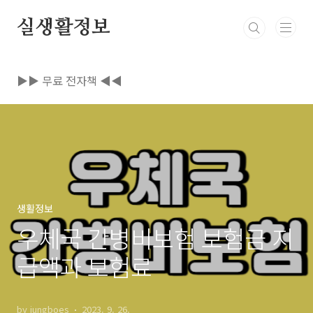
본문 바로가기
실생활정보
▶▶ 무료 전자책 ◀◀
생활정보
우체국 간병비보험 보험금 지
급액과 보험료
by jungboes
2023. 9. 26.