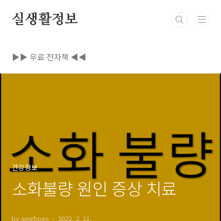
본문 바로가기
실생활정보
▶▶ 무료 전자책 ◀◀
건강정보
소화불량 원인 증상 치료
by jungboes
2022. 2. 11.