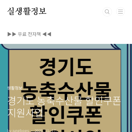
본문 바로가기
실생활정보
▶▶ 무료 전자책 ◀◀
생활정보
경기도 농축수산물 할인쿠폰
지원사업
by jungboes
2023. 11. 17.