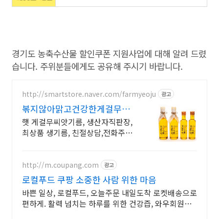
경기도 농축수산물 할인쿠폰 지원사업에 대해 알려 드렸
습니다. 주위분들에게도 공유해 주시기 바랍니다.
http://smartstore.naver.com/farmyeoju
광고
볶지않아맑고건강한게걸무생기
름 게걸무씨앗 국내최대재배농
햇 게걸무씨앗기름, 생산자직판장,
장
최상품 생기름, 친절상담,전화주문
할인, 무료배송
http://m.coupang.com
광고
로컬푸드 쿠팡 소중한 사람 위한 마음
바쁜 일상, 로컬푸드, 오늘주문 내일도착 로켓배송으로
편하게. 활력 넘치는 하루를 위한 건강즙, 와우회원
5% 캐시적립으로 꾸준히!